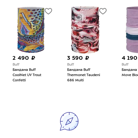
2 490 ₽
3 590 ₽
4 190
Buff
Buff
Buff
Бандана Buff
Бандана Buff
Бандана 
CoolNet UV Trout
Thermonet Taudeni
Move Blo
Confetti
686 Multi