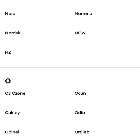
Nora
Norrona
Nordski
NOW
NZ
O
O3 Ozone
Ocun
Oakley
Odlo
Opinel
Ortlieb