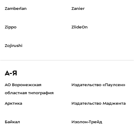
Zamberlan
Zanier
Zippo
ZlideOn
Zojirushi
А-Я
АО Воронежская
Издательство «Паулсен»
областная типография
Арктика
Издательство Маджента
Байкал
Изолон-Трейд