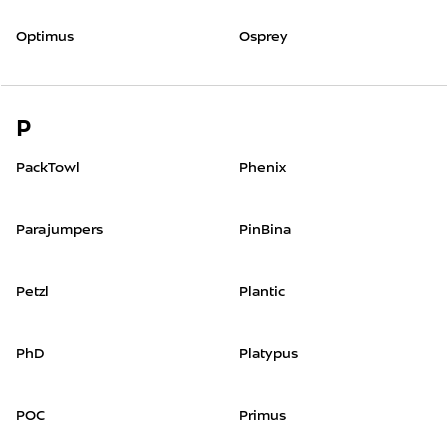
Optimus
Osprey
P
PackTowl
Phenix
Parajumpers
PinBina
Petzl
Plantic
PhD
Platypus
POC
Primus