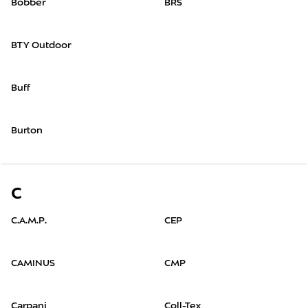
Bobber
BRS
BTY Outdoor
Buff
Burton
C
C.A.M.P.
CEP
CAMINUS
CMP
Carpani
Coll-Tex