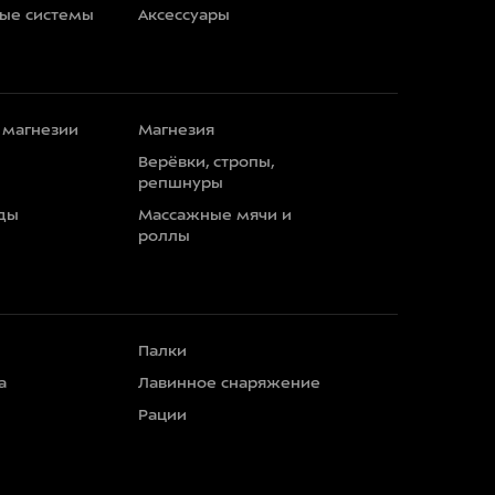
ные системы
Аксессуары
 магнезии
Магнезия
Верёвки, стропы,
репшнуры
ды
Массажные мячи и
роллы
Палки
а
Лавинное снаряжение
Рации