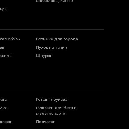
Балаклавы, маски
уары
кая обувь
Ботинки для города
вь
Пуховые тапки
бахилы
Шнурки
бега
Гетры и рукава
умки
Рюкзаки для бега и
мультиспорта
овязки
Перчатки