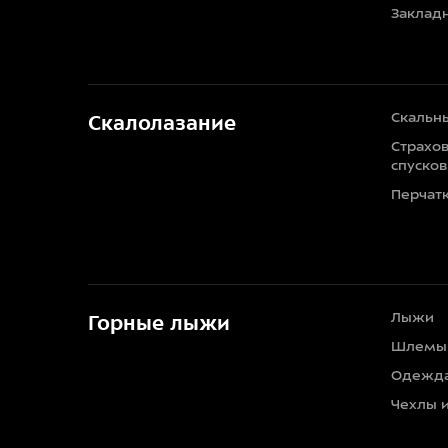
Заклад
Скальн
Скалолазание
Страхо
спусков
Перчат
Лыжи
Горные лыжи
Шлемы
Одежд
Чехлы 