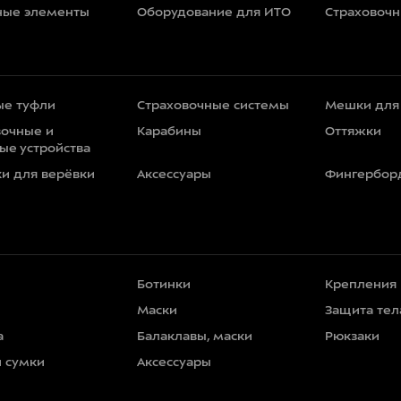
ные элементы
Оборудование для ИТО
Страховоч
ые туфли
Страховочные системы
Мешки для
вочные и
Карабины
Оттяжки
ые устройства
ки для верёвки
Аксессуары
Фингербор
Ботинки
Крепления
Маски
Защита тел
а
Балаклавы, маски
Рюкзаки
и сумки
Аксессуары