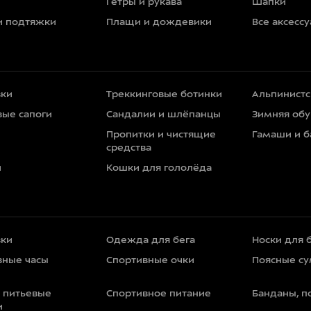
Гетры и рукава
Шапки
и подтяжки
Плащи и дождевики
Все аксесс
вки
Треккинговые ботинки
Альпинистс
вые сапоги
Сандалии и шлёпанцы
Зимняя обу
Пропитки и чистящие
Гамаши и 
средства
и
Кошки для гололёда
вки
Одежда для бега
Носки для 
вные часы
Спортивные очки
Поясные с
и питьевые
Спортивное питание
Банданы, п
и