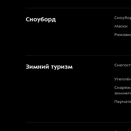
Сноубо
Сноуборд
Маски
Рюкзак
Снегос
Зимний туризм
Утеплё
Снаряж
зимнег
Перчат