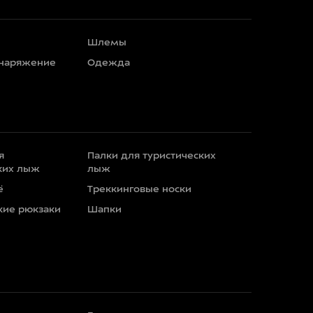
Шлемы
снаряжение
Одежда
я
Палки для туристических
ких лыж
лыж
ё
Треккинговые носки
кие рюкзаки
Шапки