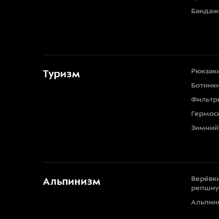
Бандаж
Рюкзак
Туризм
Ботинк
Фильтр
Гермос
Зимний
Верёвки
Альпинизм
репшн
Альпин