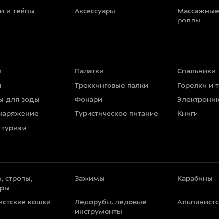
и и тейпы
Аксессуары
Массажные
роллы
и
Палатки
Спальники
и
Треккинговые палки
Горелки и 
ы для воды
Фонари
Электрони
наряжение
Туристическое питание
Книги
 туризм
, стропы,
Зажимы
Карабины
уры
истские кошки
Ледорубы, ледовые
Альпинистс
инструменты