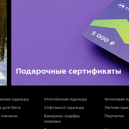
Подарочные сертификаты
нная одежда
Утеплённая одежда
Флисовая 
 для бега
Софтшелл одежда
Летняя од
и панамы
Банданы, шарфы,
Перчатки
повязки