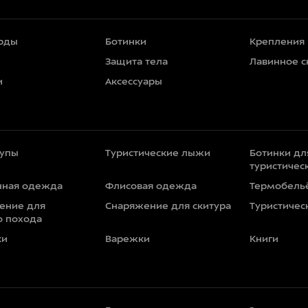
рды
Ботинки
Крепления
Защита тела
Лавинное 
и
Аксессуары
тупы
Туристические лыжи
Ботинки дл
туристичес
нная одежда
Флисовая одежда
Термобель
ение для
Снаряжение для скитура
Туристичес
о похода
ки
Варежки
Книги