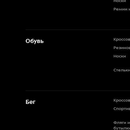
Носки
Ремни 
Кроссо
Обувь
Резино
Носки
Стельк
Кроссо
Бег
Спорти
Фляги 
бутылк