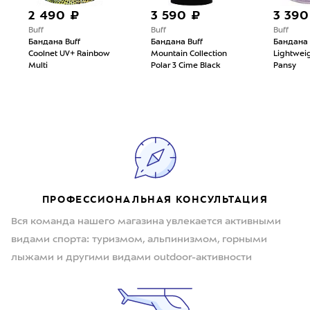
2 490 ₽
3 590 ₽
3 390
Buff
Buff
Buff
Бандана Buff
Бандана Buff
Бандана 
Coolnet UV+ Rainbow
Mountain Collection
Lightweig
Multi
Polar 3 Cime Black
Pansy
ПРОФЕССИОНАЛЬНАЯ КОНСУЛЬТАЦИЯ
Вся команда нашего магазина увлекается активными
видами спорта: туризмом, альпинизмом, горными
лыжами и другими видами outdoor-активности