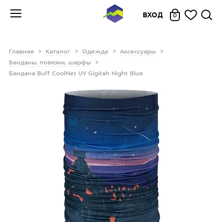
ВХОД
0
Главная
Каталог
Одежда
Аксессуары
Банданы, повязки, шарфы
Бандана Buff CoolNet UV Gigitah Night Blue