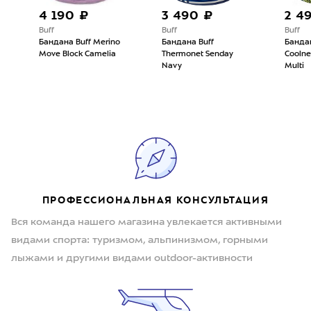
4 190 ₽
3 490 ₽
2 490
Buff
Buff
Buff
Бандана Buff Merino
Бандана Buff
Бандана 
Move Block Camelia
Thermonet Senday
Coolnet 
Navy
Multi
ПРОФЕССИОНАЛЬНАЯ КОНСУЛЬТАЦИЯ
Вся команда нашего магазина увлекается активными
видами спорта: туризмом, альпинизмом, горными
лыжами и другими видами outdoor-активности