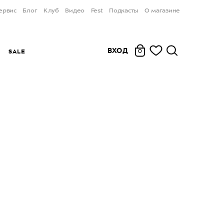
ервис
Блог
Клуб
Видео
Fest
Подкасты
О магазине
ВХОД
Ы
SALE
0