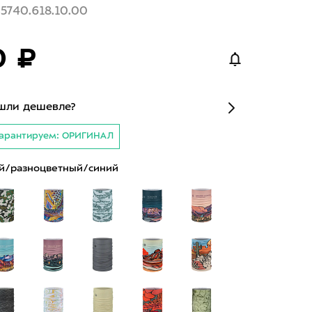
35740.618.10.00
0 ₽
шли дешевле?
арантируем: ОРИГИНАЛ
й/разноцветный/синий