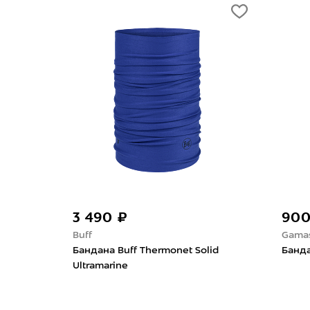
3 490 ₽
900
Buff
Gama
lti
Бандана Buff Thermonet Solid
Банда
Ultramarine