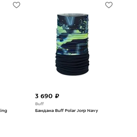
3 690 ₽
2 
Buff
Buff
King
Бандана Buff Polar Jorp Navy
Бан
Mult