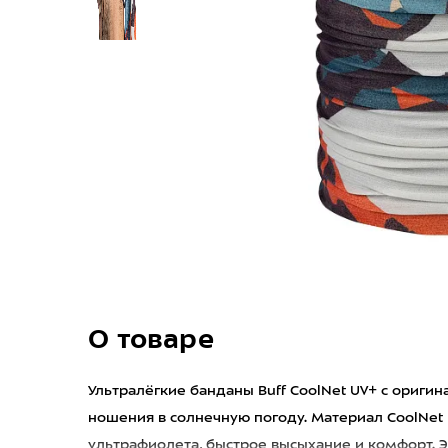
О товаре
Ультралёгкие банданы Buff CoolNet UV+ с ориг
ношения в солнечную погоду. Материал CoolNet
ультрафиолета, быстрое высыхание и комфорт. 