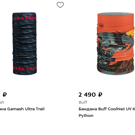
 ₽
2 490 ₽
sh
Buff
на Gamash Ultra Trail
Бандана Buff CoolNet UV 
Python