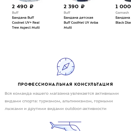
2 490 ₽
2 390 ₽
1 000
Buff
Buff
Gamash
Бандана Buff
Бандана детская
Бандана
Coolnet UV+ Real
Buff CoolNet UV Anba
Black Di
Tree Aspect Multi
Multi
ПРОФЕССИОНАЛЬНАЯ КОНСУЛЬТАЦИЯ
Вся команда нашего магазина увлекается активными
видами спорта: туризмом, альпинизмом, горными
лыжами и другими видами outdoor-активности