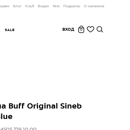
ервис
Блог
Клуб
Видео
Fest
Подкасты
О магазине
ВХОД
Ы
SALE
0
а Buff Original Sineb
Blue
34505.779.10.00