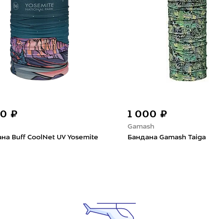
90 ₽
1 000 ₽
Gamash
на Buff CoolNet UV Yosemite
Бандана Gamash Taiga