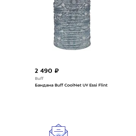
2 490 ₽
2 
Buff
Buff
Бандана Buff CoolNet UV Essi Flint
Банд
Rive