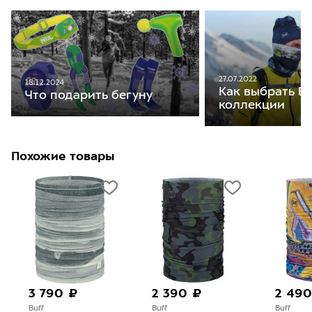
27.07.2022
18.12.2024
Как выбрать Bu
Что подарить бегуну
коллекции
Похожие товары
3 790 ₽
2 390 ₽
2 490
Buff
Buff
Buff