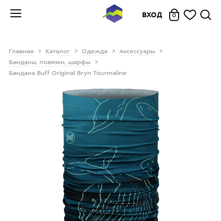
ВХОД
0
Главная
Каталог
Одежда
Аксессуары
Банданы, повязки, шарфы
Бандана Buff Original Bryn Tourmaline