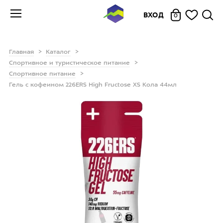
ВХОД
0
Главная
Каталог
Спортивное и туристическое питание
Спортивное питание
Гель с кофеином 226ERS High Fructose XS Кола 44мл