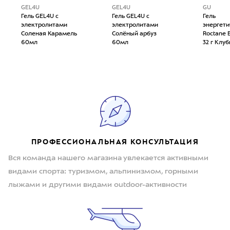
GEL4U
GEL4U
GU
Гель GEL4U с
Гель GEL4U с
Гель
электролитами
электролитами
энергети
Соленая Карамель
Солёный арбуз
Roctane 
60мл
60мл
32 г Клу
ПРОФЕССИОНАЛЬНАЯ КОНСУЛЬТАЦИЯ
Вся команда нашего магазина увлекается активными
видами спорта: туризмом, альпинизмом, горными
лыжами и другими видами outdoor-активности