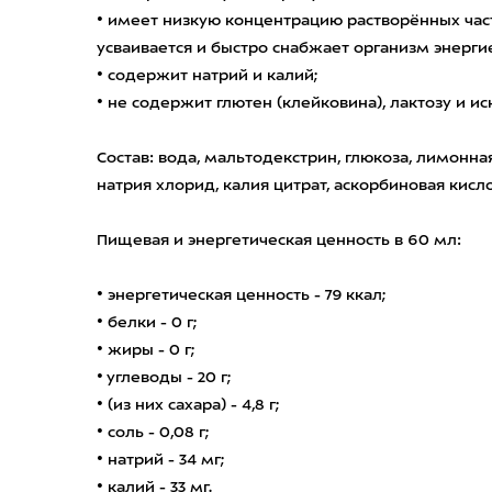
• имеет низкую концентрацию растворённых част
усваивается и быстро снабжает организм энерги
• содержит натрий и калий;
• не содержит глютен (клейковина), лактозу и и
Состав: вода, мальтодекстрин, глюкоза, лимонная
натрия хлорид, калия цитрат, аскорбиновая кисло
Пищевая и энергетическая ценность в 60 мл:
• энергетическая ценность - 79 ккал;
• белки - 0 г;
• жиры - 0 г;
• углеводы - 20 г;
• (из них сахара) - 4,8 г;
• соль - 0,08 г;
• натрий - 34 мг;
• калий - 33 мг.