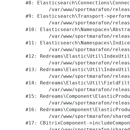
#8: Elasticsearch\Connections\Connec
	/var/www/sportmarafon/releases/1523/vendor/elasticsearch/elasticsearch/src/Elasticsearch/Transport.php:105

#9: Elasticsearch\Transport->perform
	/var/www/sportmarafon/releases/1523/vendor/elasticsearch/elasticsearch/src/Elasticsearch/Namespaces/AbstractNamespace.php:72

#10: Elasticsearch\Namespaces\Abstra
	/var/www/sportmarafon/releases/1523/vendor/elasticsearch/elasticsearch/src/Elasticsearch/Namespaces/IndicesNamespace.php:288

#11: Elasticsearch\Namespaces\Indice
	/var/www/sportmarafon/releases/1523/local/lib/redreams/Elastic/Util/IndexUtil.php:80

#12: Redreams\Elastic\Util\IndexUtil
	/var/www/sportmarafon/releases/1523/local/lib/redreams/Elastic/Util/IndexUtil.php:92

#13: Redreams\Elastic\Util\IndexUtil
	/var/www/sportmarafon/releases/1523/local/lib/redreams/Elastic/Util/FieldFilter.php:43

#14: Redreams\Elastic\Util\FieldFilt
	/var/www/sportmarafon/releases/1523/local/components/redreams/elastic.products.list/class.php:107

#15: Redreams\Component\ElasticProdu
	/var/www/sportmarafon/releases/1523/local/components/redreams/elastic.products.list/class.php:69

#16: Redreams\Component\ElasticProdu
	/var/www/sportmarafon/shared/bitrix/modules/main/classes/general/component.php:656

#17: CBitrixComponent->includeCompon
	/var/www/sportmarafon/shared/bitrix/modules/main/classes/general/main.php:1041
