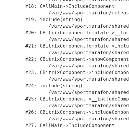
#18: CAllMain->IncludeComponent

	/var/www/sportmarafon/releases/1523/local/templates/main/components/bitrix/catalog/.default/element.php:309

#19: include(string)

	/var/www/sportmarafon/shared/bitrix/modules/main/classes/general/component_template.php:789

#20: CBitrixComponentTemplate->__Inc
	/var/www/sportmarafon/shared/bitrix/modules/main/classes/general/component_template.php:884

#21: CBitrixComponentTemplate->Inclu
	/var/www/sportmarafon/shared/bitrix/modules/main/classes/general/component.php:764

#22: CBitrixComponent->showComponent
	/var/www/sportmarafon/shared/bitrix/modules/main/classes/general/component.php:712

#23: CBitrixComponent->includeCompon
	/var/www/sportmarafon/shared/bitrix/components/bitrix/catalog/component.php:171

#24: include(string)

	/var/www/sportmarafon/shared/bitrix/modules/main/classes/general/component.php:605

#25: CBitrixComponent->__includeComp
	/var/www/sportmarafon/shared/bitrix/modules/main/classes/general/component.php:680

#26: CBitrixComponent->includeCompon
	/var/www/sportmarafon/shared/bitrix/modules/main/classes/general/main.php:1041

#27: CAllMain->IncludeComponent
