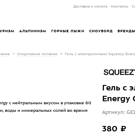
Доставка и оплата
Контакты
С
УРИЗМ
АЛЬПИНИЗМ
ГОРНЫЕ ЛЫЖИ
СНОУБОРД
БРЕНД
тание
Спортивное питание
Гель с электролитами Squeezy Energ
Гель с 
Energy 
ergy с нейтральным вкусом в упаковке 60
и, воды и минеральных солей во время
Артикул: GE
380 ₽