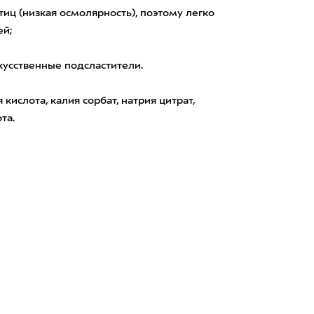
иц (низкая осмолярность), поэтому легко
ей;
скусственные подсластители.
 кислота, калия сорбат, натрия цитрат,
та.