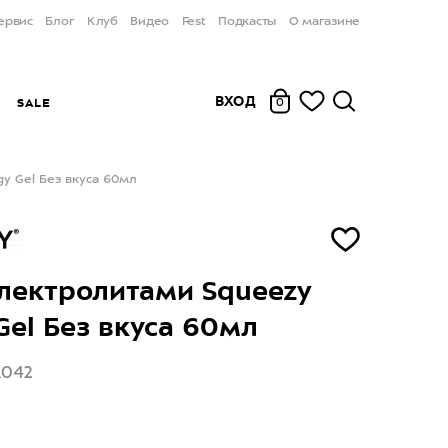
ервис
Блог
Клуб
Видео
Fest
Подкасты
О магазине
ВХОД
Ы
SALE
0
y Gel Без вкуса 60мл
электролитами Squeezy
Gel Без вкуса 60мл
1042