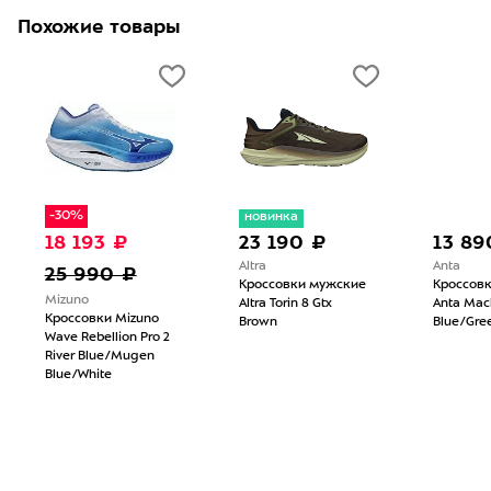
Похожие товары
-30%
новинка
18 193 ₽
23 190 ₽
13 89
Altra
Anta
25 990 ₽
Кроссовки мужские
Кроссов
Mizuno
Altra Torin 8 Gtx
Anta Mac
Кроссовки Mizuno
Brown
Blue/Gre
Wave Rebellion Pro 2
River Blue/Mugen
Blue/White