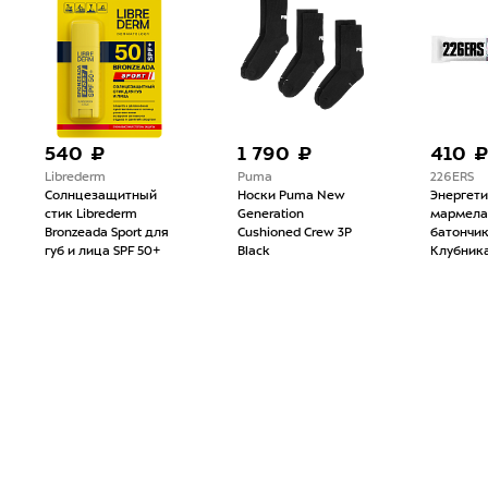
540 ₽
1 790 ₽
410 ₽
Librederm
Puma
226ERS
Солнцезащитный
Носки Puma New
Энергетический
стик Librederm
Generation
мармеладный
Bronzeada Sport для
Cushioned Crew 3P
батончик 226ERS
губ и лица SPF 50+
Black
Клубника 30г