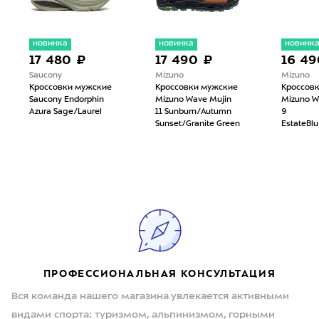
новинка
новинка
новинк
17 480 ₽
17 490 ₽
16 49
Saucony
Mizuno
Mizuno
Кроссовки мужские
Кроссовки мужские
Кроссов
Saucony Endorphin
Mizuno Wave Mujin
Mizuno W
Azura Sage/Laurel
11 Sunburn/Autumn
9
Sunset/Granite Green
EstateBlu
ПРОФЕССИОНАЛЬНАЯ КОНСУЛЬТАЦИЯ
Вся команда нашего магазина увлекается активными
видами спорта: туризмом, альпинизмом, горными