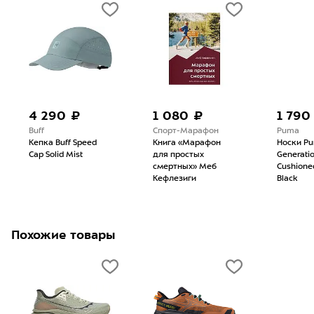
4 290 ₽
1 080 ₽
1 790
Buff
Спорт-Марафон
Puma
Кепка Buff Speed
Книга «Марафон
Носки P
Cap Solid Mist
для простых
Generati
смертных» Меб
Cushione
Кефлезиги
Black
Похожие товары