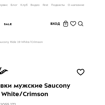
ервис
Блог
Клуб
Видео
Fest
Подкасты
О магазине
ВХОД
Ы
SALE
0
ucony Ride 19 White/Crimson
вки мужские Saucony
9 White/Crimson
1055 172