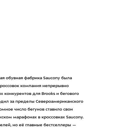
ая обувная фабрика Saucony была
 кроссовок компания непрерывно
ых конкурентов для Brooks и бегового
ходил за пределы Североамериканского
ромное число бегунов ставило свои
ском марафонах в кроссовках Saucony.
елей, но её главные бестселлеры —