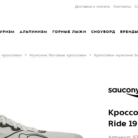
Доставка и оплата
Контакты
С
УРИЗМ
АЛЬПИНИЗМ
ГОРНЫЕ ЛЫЖИ
СНОУБОРД
БРЕНД
 кроссовки
Мужские беговые кроссовки
Кроссовки мужские Sa
Кроссо
Ride 1
Артикул: S2