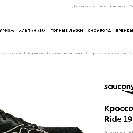
Доставка и оплата
Контакты
С
УРИЗМ
АЛЬПИНИЗМ
ГОРНЫЕ ЛЫЖИ
СНОУБОРД
БРЕНД
 кроссовки
Мужские беговые кроссовки
Кроссовки мужские Sa
Кроссо
Ride 1
Артикул: S2