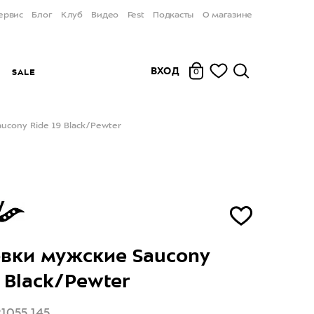
ервис
Блог
Клуб
Видео
Fest
Подкасты
О магазине
ВХОД
Ы
SALE
0
ucony Ride 19 Black/Pewter
вки мужские Saucony
9 Black/Pewter
1055 145