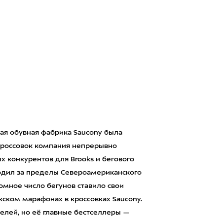
ая обувная фабрика Saucony была
 кроссовок компания непрерывно
ых конкурентов для Brooks и бегового
ходил за пределы Североамериканского
ромное число бегунов ставило свои
ском марафонах в кроссовках Saucony.
елей, но её главные бестселлеры —