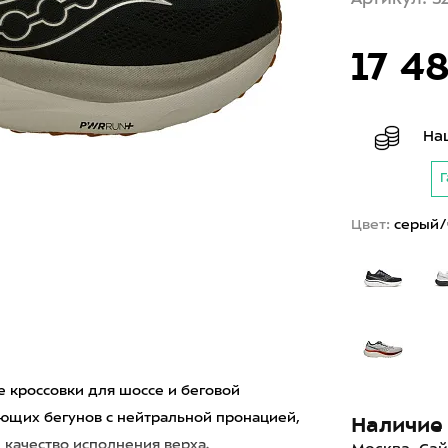
17 4
На
Г
Цвет:
серый/
 кроссовки для шоссе и беговой
ющих бегунов с нейтральной пронацией,
Наличие 
качество исполнения верха.