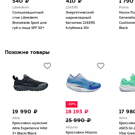
540 ₽
410 ₽
1 790
Librederm
226ERS
Puma
Солнцезащитный
Энергетический
Носки P
стик Librederm
мармеладный
Generati
Bronzeada Sport для
батончик 226ERS
Cushione
губ и лица SPF 50+
Клубника 30г
Black
Похожие товары
-30%
19 990 ₽
18 193 ₽
17 98
Altra
Asics
25 990 ₽
Кроссовки мужские
Кроссов
Mizuno
Altra Experience Wild
ASICS Gt-
Кроссовки Mizuno
3+ Black/Black
Vital Gre