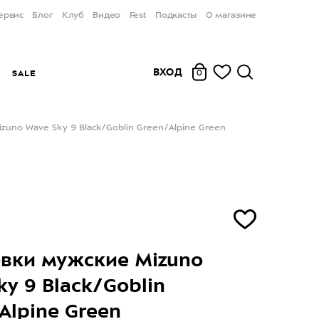
ервис
Блог
Клуб
Видео
Fest
Подкасты
О магазине
ВХОД
Ы
SALE
0
zuno Wave Sky 9 Black/Goblin Green/Alpine Green
вки мужские Mizuno
ky 9 Black/Goblin
Alpine Green