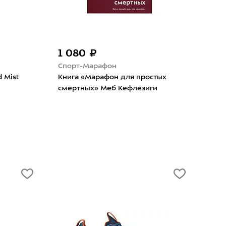
1 080 ₽
1 
Спорт-Марафон
Pum
d Mist
Книга «Марафон для простых
Нос
смертных» Меб Кефлезиги
Cush