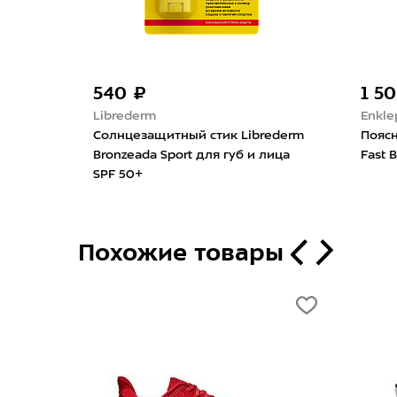
540 ₽
1 5
Librederm
Enkle
дный
Солнцезащитный стик Librederm
Поясн
 30г
Bronzeada Sport для губ и лица
Fast B
SPF 50+
Похожие товары