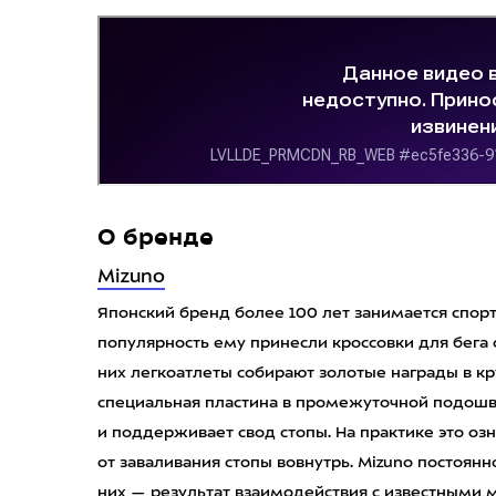
О бренде
Mizuno
Японский бренд более 100 лет занимается спор
популярность ему принесли кроссовки для бега 
них легкоатлеты собирают золотые награды в к
специальная пластина в промежуточной подошве
и поддерживает свод стопы. На практике это о
от заваливания стопы вовнутрь. Mizuno постоян
них — результат взаимодействия с известными