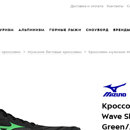
Доставка и оплата
Контакты
С
УРИЗМ
АЛЬПИНИЗМ
ГОРНЫЕ ЛЫЖИ
СНОУБОРД
БРЕНД
 кроссовки
Мужские беговые кроссовки
Кроссовки мужские Mi
Кроссо
Wave S
Green/