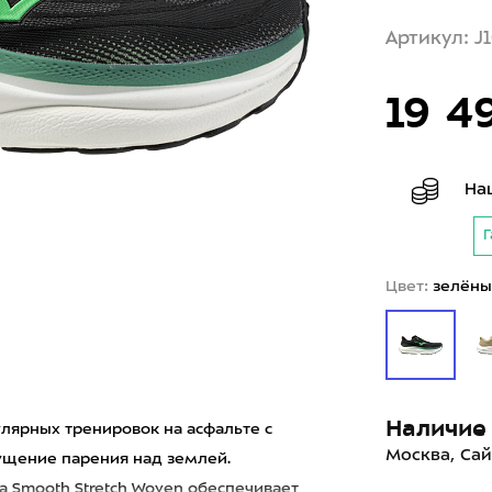
Артикул: J
19 4
На
Г
Цвет:
зелёны
Наличие 
улярных тренировок на асфальте с
Москва, Сай
щение парения над землей.
 Smooth Stretch Woven обеспечивает