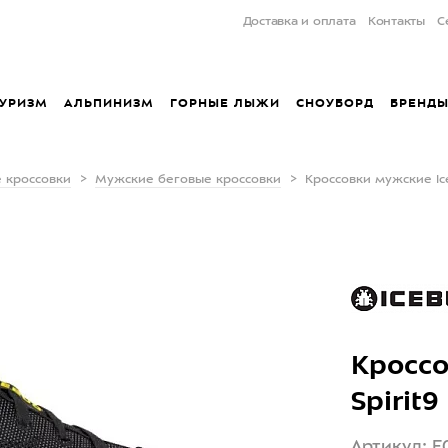
Доставка и оплата
Контакты
С
УРИЗМ
АЛЬПИНИЗМ
ГОРНЫЕ ЛЫЖИ
СНОУБОРД
БРЕНД
 кроссовки
Мужские беговые кроссовки
Кроссовки мужские Ice
Кроссо
Spirit
Артикул: F