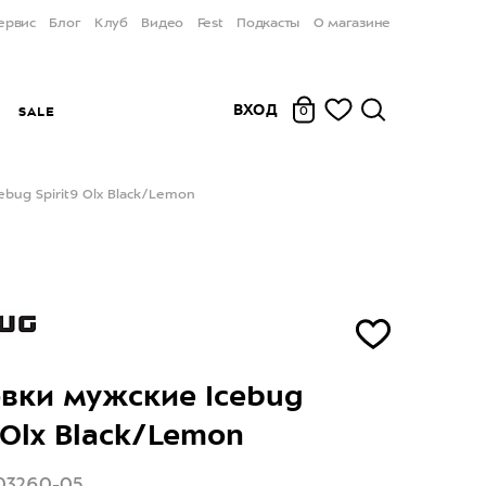
ервис
Блог
Клуб
Видео
Fest
Подкасты
О магазине
ВХОД
Ы
SALE
0
bug Spirit9 Olx Black/Lemon
вки мужские Icebug
9 Olx Black/Lemon
03260-05