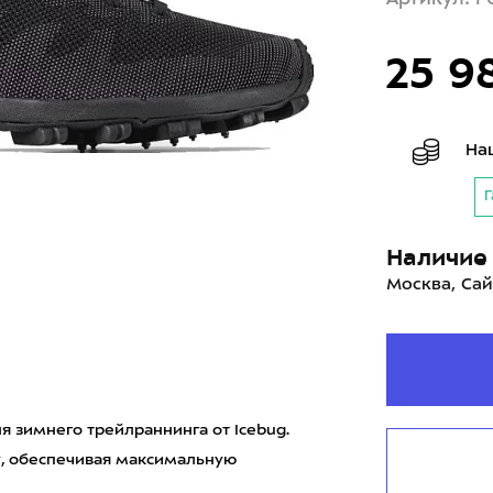
25 9
На
Г
Наличие 
Москва, Сай
 зимнего трейлраннинга от Icebug.
у, обеспечивая максимальную