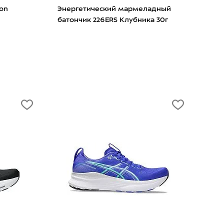
on
Энергетический мармеладный
Сол
батончик 226ERS Клубника 30г
Bron
SPF