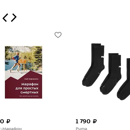
т
80 ₽
1 790 ₽
т-Марафон
Puma