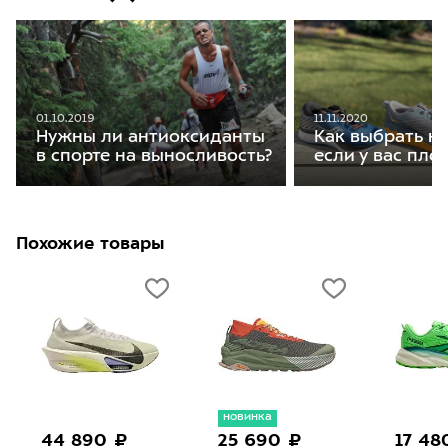
01.10.2019
11.11.2020
Нужны ли антиоксиданты
Как выбрать кр
в спорте на выносливость?
если у вас пло
Похожие товары
новинка
44 890 ₽
25 690 ₽
17 48