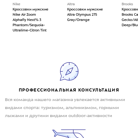
Nike
Altra
Brooks
Кроссовки мужские
Кроссовки мужские
Кроссов
Nike Air Zoom
Altra Olympus 275
Brooks Ca
Alphafly Next% 3
Gray/Orange
Gecko/Atl
Phantom/Sequoia-
Deep/Bl
Ultralime-Citron Tint
ПРОФЕССИОНАЛЬНАЯ КОНСУЛЬТАЦИЯ
Вся команда нашего магазина увлекается активными
видами спорта: туризмом, альпинизмом, горными
лыжами и другими видами outdoor-активности