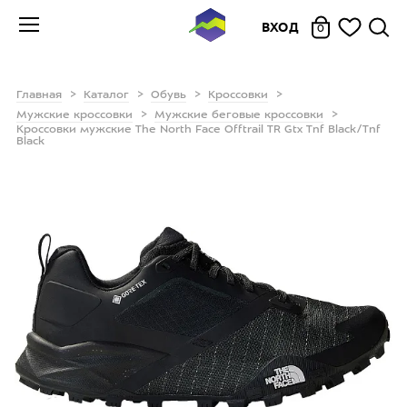
ВХОД
0
Главная
Каталог
Обувь
Кроссовки
Мужские кроссовки
Мужские беговые кроссовки
Кроссовки мужские The North Face Offtrail TR Gtx Tnf Black/Tnf
Black