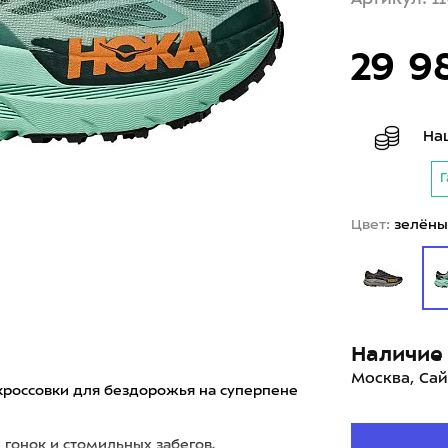
29 9
На
Г
Цвет:
зелёны
Наличие 
Москва, Сай
кроссовки для бездорожья на суперпене
гонок и стомильных забегов.