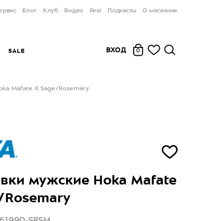
ервис
Блог
Клуб
Видео
Fest
Подкасты
О магазине
ВХОД
Ы
SALE
0
oka Mafate X Sage/Rosemary
вки мужские Hoka Mafate
/Rosemary
161990-SRSM