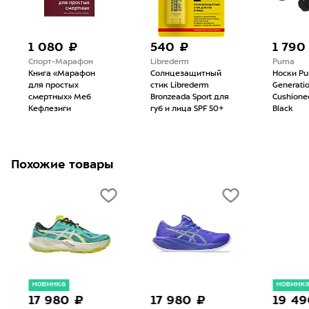
1 080 ₽
540 ₽
1 790
Спорт-Марафон
Librederm
Puma
Книга «Марафон
Солнцезащитный
Носки P
для простых
стик Librederm
Generati
смертных» Меб
Bronzeada Sport для
Cushione
Кефлезиги
губ и лица SPF 50+
Black
Похожие товары
новинка
новинк
17 980 ₽
17 980 ₽
19 49