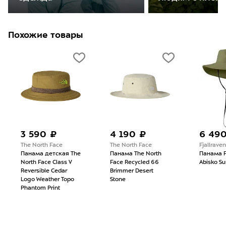
Похожие товары
3 590 ₽
4 190 ₽
6 49
The North Face
The North Face
Fjallraven
Панама детская The
Панама The North
Панама F
North Face Class V
Face Recycled 66
Abisko S
Reversible Cedar
Brimmer Desert
Logo Weather Topo
Stone
Phantom Print