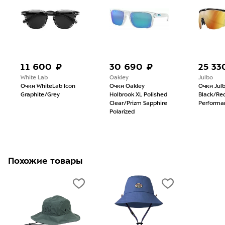
11 600 ₽
30 690 ₽
25 33
White Lab
Oakley
Julbo
Очки WhiteLab Icon
Очки Oakley
Очки Julb
Graphite/Grey
Holbrook XL Polished
Black/Re
Clear/Prizm Sapphire
Performan
Polarized
Похожие товары