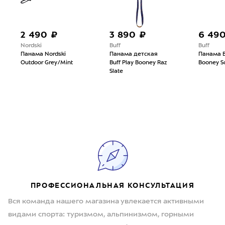
2 490 ₽
3 890 ₽
6 49
Nordski
Buff
Buff
Панама Nordski
Панама детская
Панама B
Outdoor Grey/Mint
Buff Play Booney Raz
Booney S
Slate
ПРОФЕССИОНАЛЬНАЯ КОНСУЛЬТАЦИЯ
Вся команда нашего магазина увлекается активными
видами спорта: туризмом, альпинизмом, горными