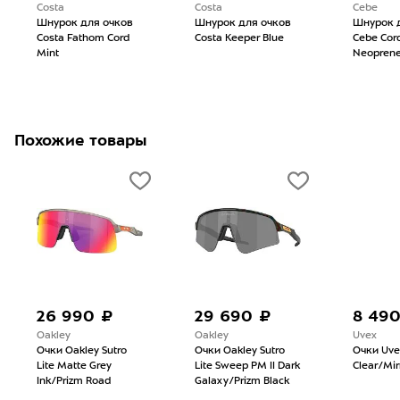
Costa
Costa
Cebe
Шнурок для очков
Шнурок для очков
Шнурок 
Costa Fathom Cord
Costa Keeper Blue
Cebe Cor
Mint
Neoprene
Похожие товары
26 990 ₽
29 690 ₽
8 49
Oakley
Oakley
Uvex
Очки Oakley Sutro
Очки Oakley Sutro
Очки Uve
Lite Matte Grey
Lite Sweep PM II Dark
Clear/Mirr
Ink/Prizm Road
Galaxy/Prizm Black