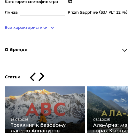
Категория светофильтра
S3
Линза
Prizm Sapphire (S3/ VLT 12 %)
Все характеристики
О бренде
Статьи
16.03.2026
03.11.2025
Треккинг к базовому
Ала-Арча: мар
лагерю Аннапурны
горах Кыргызс