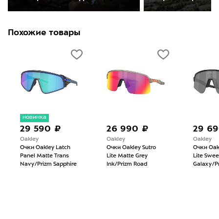
Похожие товары
новинка
29 590 ₽
26 990 ₽
29 6
Oakley
Oakley
Oakley
Очки Oakley Latch
Очки Oakley Sutro
Очки Oak
Panel Matte Trans
Lite Matte Grey
Lite Swee
Navy/Prizm Sapphire
Ink/Prizm Road
Galaxy/Pr