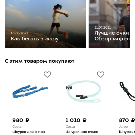
21.07.2021
Лучшие очки дл
16.05.2022
Обзор моделе
Как бегать в жару
С этим товаром покупают
980 ₽
1 010 ₽
870 
Costa
Costa
Julbo
Шнурок для очков
Шнурок для очков
Шнурок 