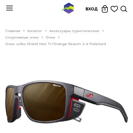
ВХОД
0
Главная
Каталог
Аксессуары туристические
Спортивные очки
Очки
Очки Julbo Shield Noir Tr/Orange Reactiv 2-4 Polarized