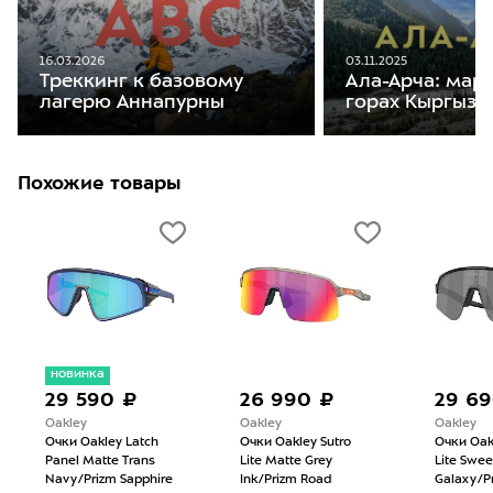
16.03.2026
03.11.2025
Треккинг к базовому
Ала-Арча: мар
лагерю Аннапурны
горах Кыргызс
Похожие товары
новинка
29 590 ₽
26 990 ₽
29 6
Oakley
Oakley
Oakley
Очки Oakley Latch
Очки Oakley Sutro
Очки Oak
Panel Matte Trans
Lite Matte Grey
Lite Swee
Navy/Prizm Sapphire
Ink/Prizm Road
Galaxy/Pr