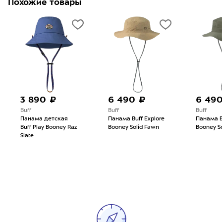
Похожие товары
3 890 ₽
6 490 ₽
6 49
Buff
Buff
Buff
Панама детская
Панама Buff Explore
Панама B
Buff Play Booney Raz
Booney Solid Fawn
Booney So
Slate