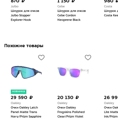
₽
1 150 ₽
980 ₽
Cebe
Costa
для очков
Шнурок для очков
Шнурок для очков
opper
Cebe Cordon
Costa Keeper Black
 Hook
Neoprene Black
Похожие товары
новинка
9 590 ₽
20 130 ₽
26 990 ₽
akley
Oakley
Oakley
чки Oakley Latch
Очки Oakley
Очки Oakley Sutro
anel Matte Trans
Frogskins Polished
Lite Matte Grey
avy/Prizm Sapphire
Clear/Prizm Violet
Ink/Prizm Road