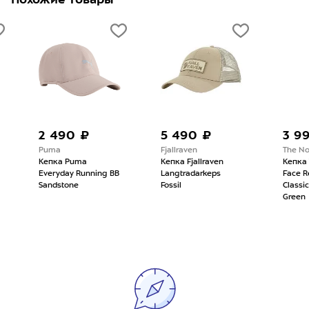
2 490 ₽
5 490 ₽
3 990
Puma
Fjallraven
The Nort
Кепка Puma
Кепка Fjallraven
Кепка Th
Everyday Running BB
Langtradarkeps
Face Rec
Sandstone
Fossil
Classic 
Green