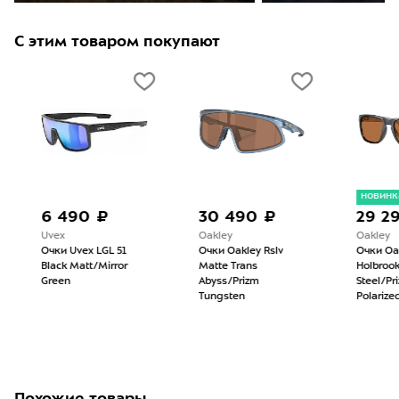
С этим товаром покупают
новинк
6 490 ₽
30 490 ₽
29 29
Uvex
Oakley
Oakley
Очки Uvex LGL 51
Очки Oakley Rslv
Очки Oak
Black Matt/Mirror
Matte Trans
Holbrook 
Green
Abyss/Prizm
Steel/Pri
Tungsten
Polarized
Похожие товары