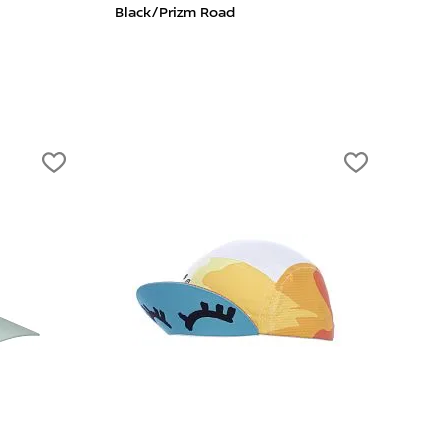
Black/Prizm Road
Tran