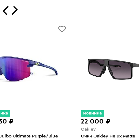
т
инка
новинка
130 ₽
22 000 ₽
Oakley
Julbo Ultimate Purple/Blue
Очки Oakley Helux Matte