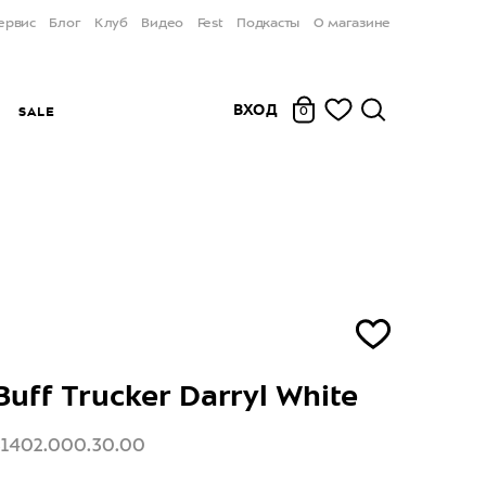
ервис
Блог
Клуб
Видео
Fest
Подкасты
О магазине
ВХОД
Ы
SALE
0
uff Trucker Darryl White
31402.000.30.00