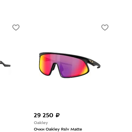
29 250 ₽
14
Oakley
Whit
Очки Oakley Rslv Matte
Очки