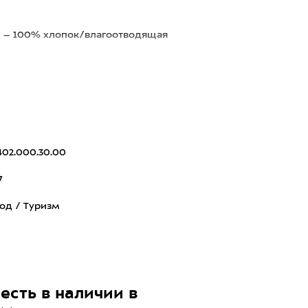
к – 100% хлопок/влагоотводящая
402.000.30.00
7
од / Туризм
есть в наличии в