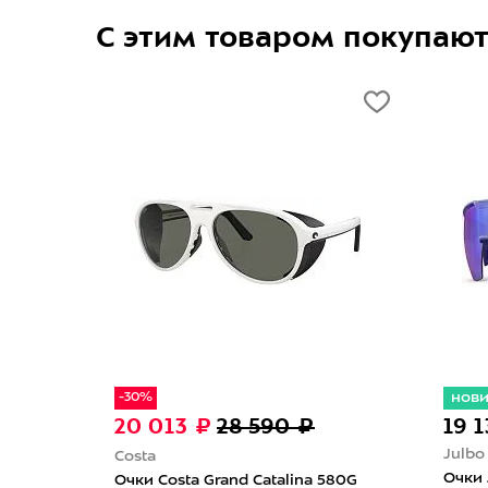
С этим товаром покупаю
нов
-30%
20 013 ₽
28 590 ₽
19 
Julbo
Costa
ctron 4
Очки 
Очки Costa Grand Catalina 580G