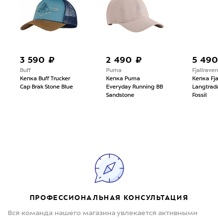
3 590 ₽
2 490 ₽
5 490
Buff
Puma
Fjallraven
Кепка Buff Trucker
Кепка Puma
Кепка Fja
Cap Brak Stone Blue
Everyday Running BB
Langtrad
Sandstone
Fossil
ПРОФЕССИОНАЛЬНАЯ КОНСУЛЬТАЦИЯ
Вся команда нашего магазина увлекается активными