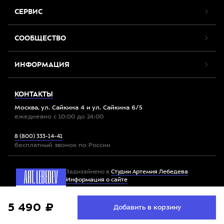
СЕРВИС
СООБЩЕСТВО
ИНФОРМАЦИЯ
КОНТАКТЫ
Москва, ул. Сайкина 4 и ул. Сайкина 6/5
ежедневно с 10:00 до 24:00
8 (800) 333-14-41
бесплатный звонок по России
Задизайнено в
Студии Артемия Лебедева
Информация о сайте
Мы используем файлы cookie. Продолжив работу с
5 490 ₽
Принять
Добавить в корзину
Все права защищены. 2012-2026 © Спорт-Марафон
сайтом, вы соглашаетесь с
условиями использования
файлов cookie