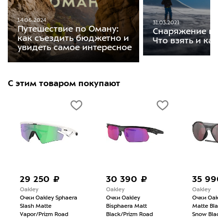
14.06.2024
31.03.2021
Путешествие по Оману:
Снаряжение на
как съездить бюджетно и
Что взять и ка
увидеть самое интересное
С этим товаром покупают
29 250 ₽
30 390 ₽
35 99
Oakley
Oakley
Oakley
Очки Oakley Sphaera
Очки Oakley
Очки Oakl
Slash Matte
Bisphaera Matt
Matte Bl
Vapor/Prizm Road
Black/Prizm Road
Snow Bla