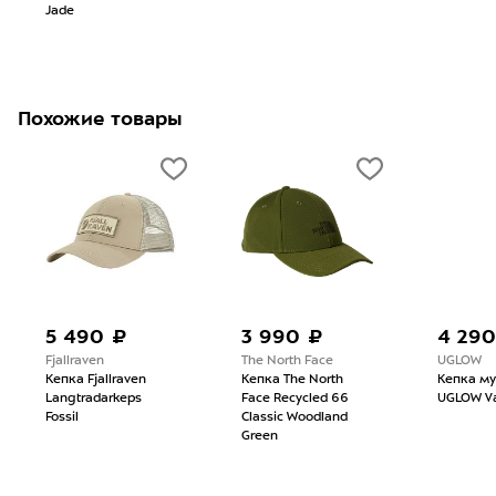
Jade
Похожие товары
5 490 ₽
3 990 ₽
4 290
Fjallraven
The North Face
UGLOW
Кепка Fjallraven
Кепка The North
Кепка м
Langtradarkeps
Face Recycled 66
UGLOW Va
Fossil
Classic Woodland
Green