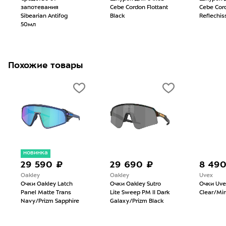
запотевания
Cebe Cordon Flottant
Cebe Cor
Sibearian Antifog
Black
Reflechis
50мл
Похожие товары
новинка
29 590 ₽
29 690 ₽
8 49
Oakley
Oakley
Uvex
Очки Oakley Latch
Очки Oakley Sutro
Очки Uve
Panel Matte Trans
Lite Sweep PM II Dark
Clear/Mirr
Navy/Prizm Sapphire
Galaxy/Prizm Black