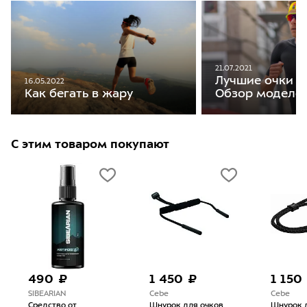
21.07.2021
Лучшие очки дл
16.05.2022
Обзор моделе
Как бегать в жару
С этим товаром покупают
490 ₽
1 450 ₽
1 150
SIBEARIAN
Cebe
Cebe
Средство от
Шнурок для очков
Шнурок 