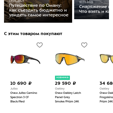
14.06.2024
31.03.2021
Путешествие по Оману:
Снаряжение на
как съездить бюджетно и
Что взять и ка
увидеть самое интересное
С этим товаром покупают
новинка
10 690 ₽
29 590 ₽
34 68
Julbo
Oakley
Oakley
Очки Julbo Camino
Очки Oakley Latch
Очки Oak
Spectron 3 CF
Panel Grey
Frogskin
Black/Red
Smoke/Prizm 24K
Prizm 24K