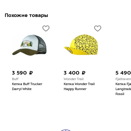
Похожие товары
3 590 ₽
3 400 ₽
5 490
Buff
Wonder Trail
Fjallraven
Кепка Buff Trucker
Кепка Wonder Trail
Кепка Fja
Darryl White
Happy Runner
Langtrad
Fossil