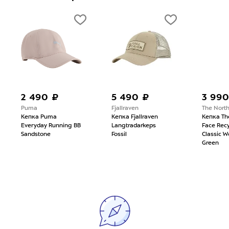
2 490 ₽
5 490 ₽
3 990
Puma
Fjallraven
The Nort
Кепка Puma
Кепка Fjallraven
Кепка Th
Everyday Running BB
Langtradarkeps
Face Rec
Sandstone
Fossil
Classic 
Green