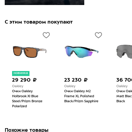
С этим товаром покупают
новинка
29 290 ₽
23 230 ₽
36 70
Oakley
Oakley
Oakley
Очки Oakley
Очки Oakley M2
Очки Oak
Holbrook Xl Blue
Frame XL Polished
Matt Blac
Steel/Prizm Bronze
Black/Prizm Sapphire
Black
Polarized
Похожие товары