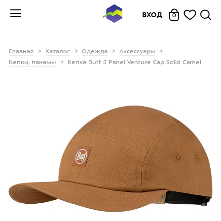
ВХОД
0
Главная
Каталог
Одежда
Аксессуары
Кепки, панамы
Кепка Buff 5 Panel Venture Cap Solid Camel