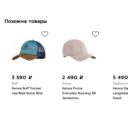
Похожие товары
3 590 ₽
2 490 ₽
5 490
Buff
Puma
Fjallraven
Кепка Buff Trucker
Кепка Puma
Кепка Fja
Cap Brak Stone Blue
Everyday Running BB
Langtrad
Sandstone
Fossil