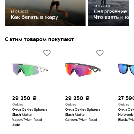
31.03.2021
Снаряжение на
16.05.2022
Что взять и ка
Как бегать в жару
С этим товаром покупают
29 250 ₽
29 250 ₽
27 59
Oakley
Oakley
Oakley
Очки Oakley Sphaera
Очки Oakley Sphaera
Очки Oak
Slash Matte
Slash Matte
Holbrook 
Vapor/Prizm Road
Carbon/Prizm Road
Black/Pri
Jade