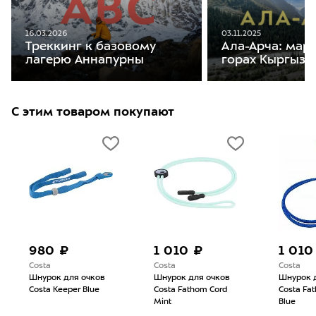
16.03.2026
03.11.2025
Треккинг к базовому
Ала-Арча: мар
лагерю Аннапурны
горах Кыргызс
С этим товаром покупают
980 ₽
1 010 ₽
1 010
Costa
Costa
Costa
Шнурок для очков
Шнурок для очков
Шнурок 
Costa Keeper Blue
Costa Fathom Cord
Costa Fa
Mint
Blue