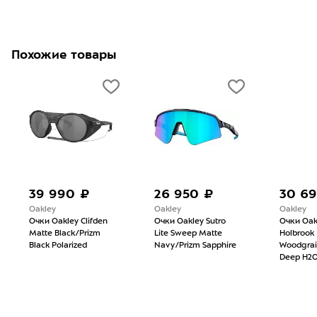
Похожие товары
39 990 ₽
26 950 ₽
30 6
Oakley
Oakley
Oakley
Очки Oakley Clifden
Очки Oakley Sutro
Очки Oak
Matte Black/Prizm
Lite Sweep Matte
Holbrook
Black Polarized
Navy/Prizm Sapphire
Woodgrai
Deep H2O