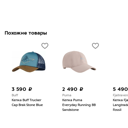
Похожие товары
3 590 ₽
2 490 ₽
5 490
Buff
Puma
Fjallraven
Кепка Buff Trucker
Кепка Puma
Кепка Fja
Cap Brak Stone Blue
Everyday Running BB
Langtrad
Sandstone
Fossil