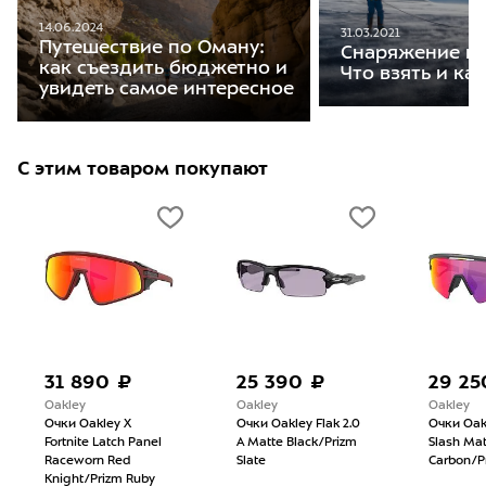
14.06.2024
31.03.2021
Путешествие по Оману:
Снаряжение на
как съездить бюджетно и
Что взять и ка
увидеть самое интересное
С этим товаром покупают
31 890 ₽
25 390 ₽
29 25
Oakley
Oakley
Oakley
Очки Oakley X
Очки Oakley Flak 2.0
Очки Oak
Fortnite Latch Panel
A Matte Black/Prizm
Slash Mat
Raceworn Red
Slate
Carbon/P
Knight/Prizm Ruby