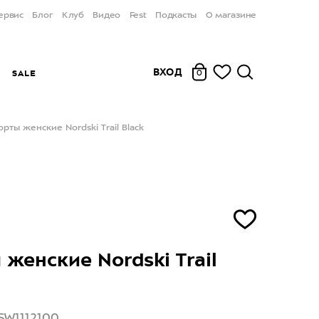
ервис
Блог
Клуб
Видео
Fest
Подкасты
О магазине
ВХОД
Ы
SALE
0
рты женские Nordski Trail Black
женские Nordski Trail
SW1112100