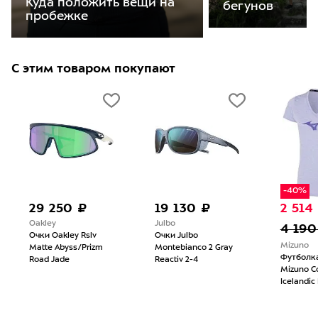
Куда положить вещи на
бегунов
пробежке
С этим товаром покупают
-40%
29 250 ₽
19 130 ₽
2 514
Oakley
Julbo
4 190
Очки Oakley Rslv
Очки Julbo
Mizuno
Matte Abyss/Prizm
Montebianco 2 Gray
Футболк
Road Jade
Reactiv 2-4
Mizuno C
Icelandic