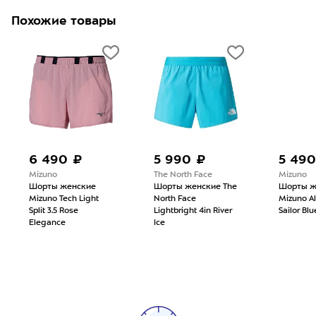
Похожие товары
6 490 ₽
5 990 ₽
5 490
Mizuno
The North Face
Mizuno
Шорты женские
Шорты женские The
Шорты ж
Mizuno Tech Light
North Face
Mizuno A
Split 3.5 Rose
Lightbright 4in River
Sailor Blu
Elegance
Ice