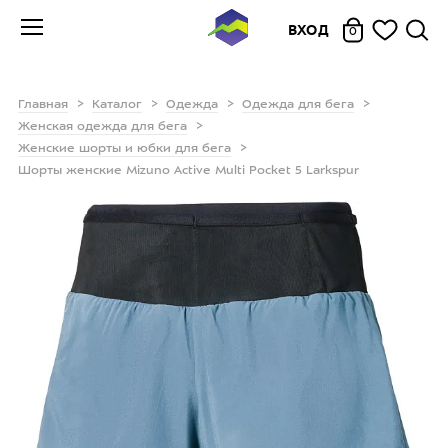
ВХОД
0
Главная
Каталог
Одежда
Одежда для бега
Женская одежда для бега
Женские шорты и юбки для бега
Шорты женские Mizuno Active Multi Pocket 5 Larkspur