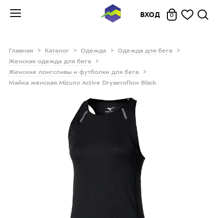
ВХОД
0
Главная
Каталог
Одежда
Одежда для бега
Женская одежда для бега
Женские лонгсливы и футболки для бега
Майка женская Mizuno Active Dryaeroflow Black