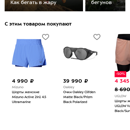
бегунов
Как бегать в жару
С этим товаром покупают
-50%
4 990 ₽
39 990 ₽
4 345
Mizuno
Oakley
8 69
Шорты женские
Очки Oakley Clifden
UGLOW
Mizuno Active 2In1 4.5
Matte Black/Prizm
Шорты ж
Ultramarine
Black Polarized
UGLOW V
Black/Sun