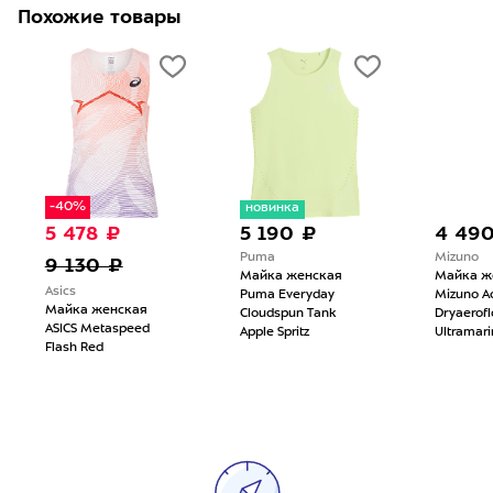
Похожие товары
-40%
новинка
5 478 ₽
5 190 ₽
4 49
Puma
Mizuno
9 130 ₽
Майка женская
Майка ж
Asics
Puma Everyday
Mizuno Ac
Майка женская
Cloudspun Tank
Dryaerof
ASICS Metaspeed
Apple Spritz
Ultramari
Flash Red