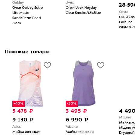
Oakley
Uvex
28 59
Очки Oakley Sutro
Очки Uvex Heyday
Costa
Lite Matte
Clear Smoke/Mir.Blue
Очки Cos
Sand/Prizm Road
Catalina 
Black
White/Gr
Похожие товары
-40%
-50%
5 478 ₽
3 495 ₽
4 49
Mizuno
9 130 ₽
6 990 ₽
Майка ж
Asics
Mizuno
Mizuno Ac
Майка женская
Майка женская
Dryaerof