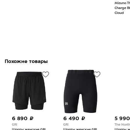
Mizuno T
Charge B
Cloud
Похожие товары
6 890 ₽
6 490 ₽
5 990
GRI
GRI
The Nort
Шорты женские GRI
Шорты женские GRI
Шорты ж