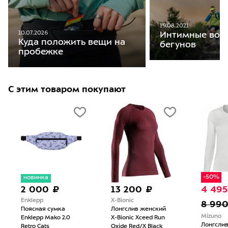
19.08.2021
10.07.2026
Интимные воп
Куда положить вещи на
бегунов
пробежке
С этим товаром покупают
-50%
новинка
2 000 ₽
13 200 ₽
4 495
Enklepp
X-Bionic
8 99
Поясная сумка
Лонгслив женский
Mizuno
Enklepp Mako 2.0
X-Bionic Xceed Run
Лонгсли
Retro Cats
Oxide Red/X Black