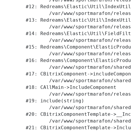
#12: Redreams\Elastic\Util\IndexUtil
	/var/www/sportmarafon/releases/1523/local/lib/redreams/Elastic/Util/IndexUtil.php:92

#13: Redreams\Elastic\Util\IndexUtil
	/var/www/sportmarafon/releases/1523/local/lib/redreams/Elastic/Util/FieldFilter.php:43

#14: Redreams\Elastic\Util\FieldFilt
	/var/www/sportmarafon/releases/1523/local/components/redreams/elastic.products.list/class.php:107

#15: Redreams\Component\ElasticProdu
	/var/www/sportmarafon/releases/1523/local/components/redreams/elastic.products.list/class.php:69

#16: Redreams\Component\ElasticProdu
	/var/www/sportmarafon/shared/bitrix/modules/main/classes/general/component.php:656

#17: CBitrixComponent->includeCompon
	/var/www/sportmarafon/shared/bitrix/modules/main/classes/general/main.php:1041

#18: CAllMain->IncludeComponent

	/var/www/sportmarafon/releases/1523/local/templates/main/components/bitrix/catalog/.default/element.php:282

#19: include(string)

	/var/www/sportmarafon/shared/bitrix/modules/main/classes/general/component_template.php:789

#20: CBitrixComponentTemplate->__Inc
	/var/www/sportmarafon/shared/bitrix/modules/main/classes/general/component_template.php:884

#21: CBitrixComponentTemplate->Inclu