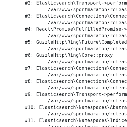
#2: Elasticsearch\Transport->perform
	/var/www/sportmarafon/releases/1523/vendor/elasticsearch/elasticsearch/src/Elasticsearch/Connections/Connection.php:242

#3: Elasticsearch\Connections\Connec
	/var/www/sportmarafon/releases/1523/vendor/react/promise/src/FulfilledPromise.php:28

#4: React\Promise\FulfilledPromise->
	/var/www/sportmarafon/releases/1523/vendor/guzzlehttp/ringphp/src/Future/CompletedFutureValue.php:55

#5: GuzzleHttp\Ring\Future\Completed
	/var/www/sportmarafon/releases/1523/vendor/guzzlehttp/ringphp/src/Core.php:341

#6: GuzzleHttp\Ring\Core::proxy

	/var/www/sportmarafon/releases/1523/vendor/elasticsearch/elasticsearch/src/Elasticsearch/Connections/Connection.php:299

#7: Elasticsearch\Connections\Connec
	/var/www/sportmarafon/releases/1523/vendor/elasticsearch/elasticsearch/src/Elasticsearch/Connections/Connection.php:177

#8: Elasticsearch\Connections\Connec
	/var/www/sportmarafon/releases/1523/vendor/elasticsearch/elasticsearch/src/Elasticsearch/Transport.php:105

#9: Elasticsearch\Transport->perform
	/var/www/sportmarafon/releases/1523/vendor/elasticsearch/elasticsearch/src/Elasticsearch/Namespaces/AbstractNamespace.php:72

#10: Elasticsearch\Namespaces\Abstra
	/var/www/sportmarafon/releases/1523/vendor/elasticsearch/elasticsearch/src/Elasticsearch/Namespaces/IndicesNamespace.php:288

#11: Elasticsearch\Namespaces\Indice
	/var/www/sportmarafon/releases/1523/local/lib/redreams/Elastic/Util/IndexUtil.php:80
