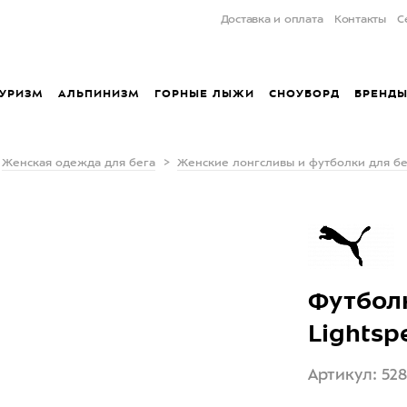
Доставка и оплата
Контакты
С
УРИЗМ
АЛЬПИНИЗМ
ГОРНЫЕ ЛЫЖИ
СНОУБОРД
БРЕНД
Женская одежда для бега
Женские лонгсливы и футболки для бе
Футбол
Lightsp
Артикул: 52