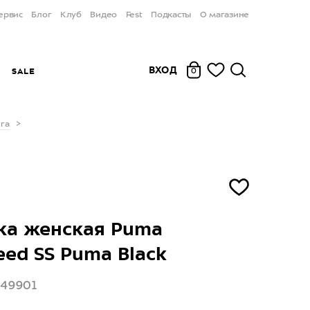
ервис
Блог
Клуб
Видео
Fest
Подкасты
О магазине
ВХОД
Ы
SALE
0
га
ка женская Puma
eed SS Puma Black
849901