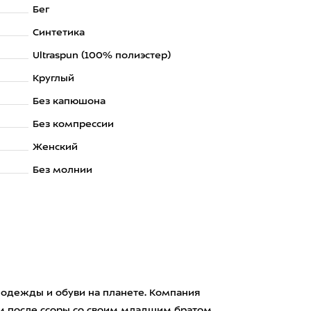
Бег
Синтетика
Ultraspun (100% полиэстер)
Круглый
Без капюшона
Без компрессии
Женский
Без молнии
 одежды и обуви на планете. Компания
ом после ссоры со своим младшим братом