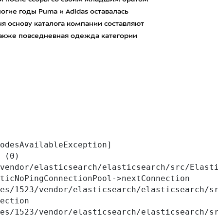
огие годы Puma и Adidas оставалась
я основу каталога компании составляют
 также повседневная одежда категории
odesAvailableException] 

 (0)

vendor/elasticsearch/elasticsearch/src/Elasti
ticNoPingConnectionPool->nextConnection

ection
