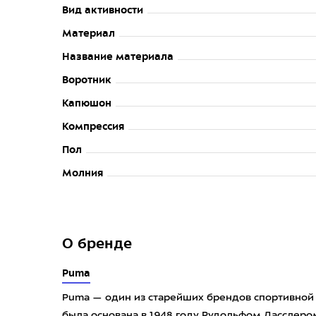
Вид активности
Материал
Название материала
Воротник
Капюшон
Компрессия
Пол
Молния
О бренде
Puma
Puma — один из старейших брендов спортивной
была основана в 1948 году Рудольфом Дасслер