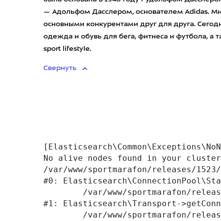
— Адольфом Дасслером, основателем Adidas. Мн
основными конкурентами друг для друга. Сегодн
одежда и обувь для бега, фитнеса и футбола, а
sport lifestyle.
Свернуть
[Elasticsearch\Common\Exceptions\NoN
No alive nodes found in your cluster
/var/www/sportmarafon/releases/1523/
#0: Elasticsearch\ConnectionPool\Sta
	/var/www/sportmarafon/releases/1523/vendor/elasticsearch/elasticsearch/src/Elasticsearch/Transport.php:76

#1: Elasticsearch\Transport->getConn
	/var/www/sportmarafon/releases/1523/vendor/elasticsearch/elasticsearch/src/Elasticsearch/Transport.php:94
