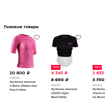
Похожие товары
-50%
-30%
20 800 ₽
4 345 ₽
2 653
X-Bionic
8 690 ₽
3 790
Футболка женская
UGLOW
Mizuno
X-Bionic Effektor Neo
Футболка женская
Футболк
Pink/X White
UGLOW Vapor
Mizuno I
Black/White
Iris Bloo