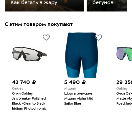
бегунов
Как бегать в жару
С этим товаром покупают
42 740 ₽
5 490 ₽
29 25
Oakley
Mizuno
Oakley
Очки Oakley
Шорты женские
Очки Oak
Jawbreaker Polished
Mizuno Alpha Mid
Matte Ab
Black /Clear to Black
Sailor Blue
Road Jad
Iridium Photochromic