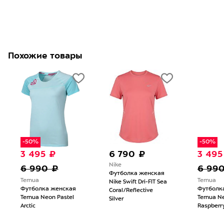
Похожие товары
-50%
-50%
3 495 ₽
6 790 ₽
3 495
Nike
6 990 ₽
6 99
Футболка женская
Ternua
Ternua
Nike Swift Dri-FIT Sea
Футболка женская
Футболк
Coral/Reflective
Ternua Neon Pastel
Ternua N
Silver
Arctic
Raspberr