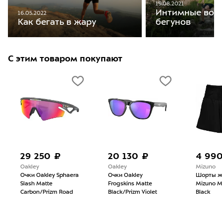
19.08.2021
Интимные воп
16.05.2022
бегунов
Как бегать в жару
С этим товаром покупают
29 250 ₽
20 130 ₽
4 99
Oakley
Oakley
Mizuno
Очки Oakley Sphaera
Очки Oakley
Шорты ж
Slash Matte
Frogskins Matte
Mizuno Mu
Carbon/Prizm Road
Black/Prizm Violet
Black