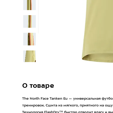
О товаре
The North Face Tanken Eu — универсальная футб
тренировок. Сшита из мягкого, приятного на ощу
Технология FlashDry™ быстро отводит влагу и в