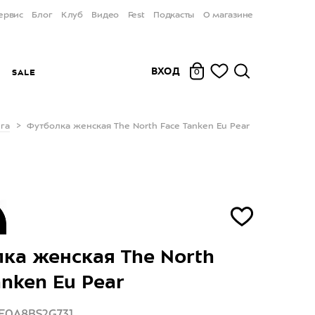
ервис
Блог
Клуб
Видео
Fest
Подкасты
О магазине
ВХОД
Ы
SALE
0
га
Футболка женская The North Face Tanken Eu Pear
ка женская The North
anken Eu Pear
F0A8BS2G731