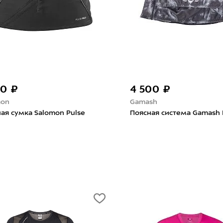
-30%
3 353 ₽
4 790 ₽
Puma
тема Gamash Волк
Поясная сумка Puma Pr Black