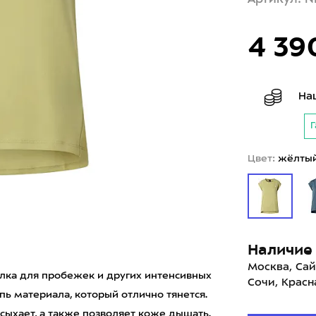
4 39
На
Г
Цвет:
жёлты
Наличие 
Москва, Сай
олка для пробежек и других интенсивных
Сочи, Красн
пь материала, который отлично тянется.
ысыхает, а также позволяет коже дышать.