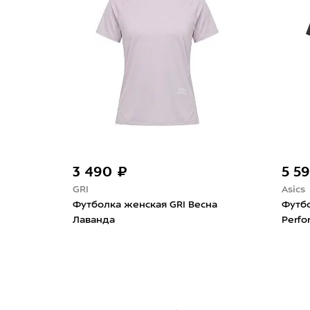
-50%
5 590 ₽
4 54
Asics
UGLOW
а
Футболка женская ASICS Road
Футбо
Performance Black
Super 