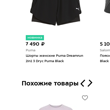
5 100 ₽
4 500 ₽
Salomon
Gamash
Поясная сумка Salomon Pulse
Поясная сис
Black
Похожие товары