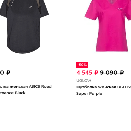
-30%
5 ₽
9 090 ₽
5 313 ₽
7 590 ₽
Mizuno
лка женская UGLOW V-Neck
Футболка женская Mizuno 
Purple
Light Daf SS Quicksilver