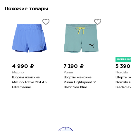
Похожие товары
новинк
4 990 ₽
7 190 ₽
5 390
Mizuno
Puma
Nordski
Шорты женские
Шорты женские
Шорты ж
Mizuno Active 2In1 4.5
Puma Lightspeed 3"
Nordski 2
Ultramarine
Baltic Sea Blue
Black/La