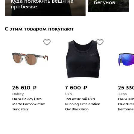
Куда положить вещи на
бегунов
пробежке
С этим товаром покупают
26 610 ₽
7 600 ₽
25 33
Oakley
UYN
Julbo
Очки Oakley Hstn
Топ женский UYN
Очки Julb
Matte Carbon/Prizm
Running Exceleration
Blue/Gree
Tungsten
Ow Black/Iron
Performa