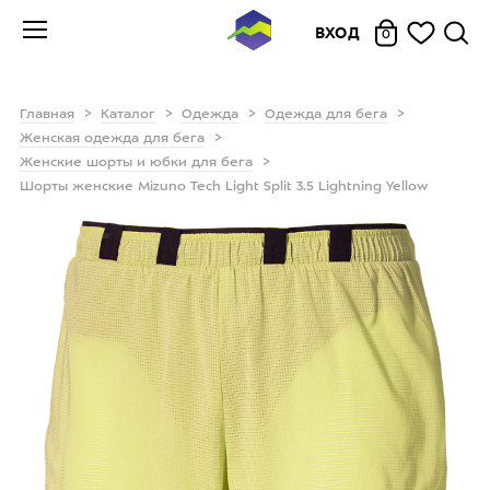
ВХОД
0
Главная
Каталог
Одежда
Одежда для бега
Женская одежда для бега
Женские шорты и юбки для бега
Шорты женские Mizuno Tech Light Split 3.5 Lightning Yellow