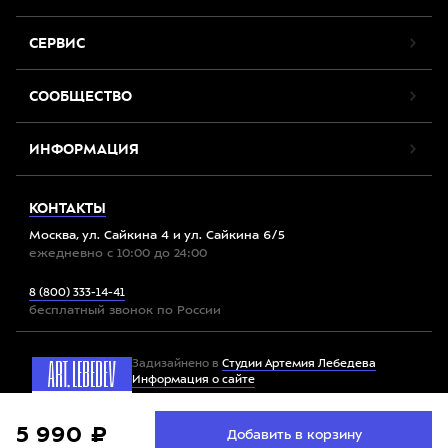
СЕРВИС
СООБЩЕСТВО
ИНФОРМАЦИЯ
КОНТАКТЫ
Москва, ул. Сайкина 4 и ул. Сайкина 6/5
ежедневно с 10:00 до 24:00
8 (800) 333-14-41
бесплатный звонок по России
Задизайнено в
Студии Артемия Лебедева
Информация о сайте
Мы используем файлы cookie. Продолжив работу с
5 990 ₽
Принять
Добавить в корзину
Все права защищены. 2012-2026 © Спорт-Марафон
сайтом, вы соглашаетесь с
условиями использования
файлов cookie