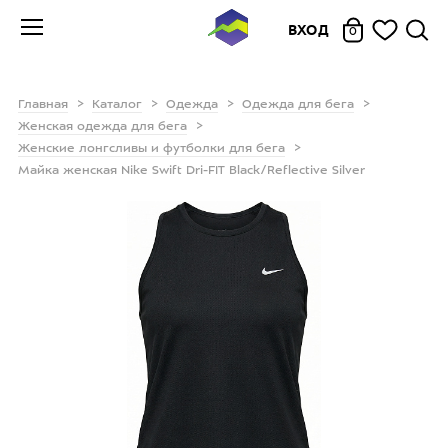
ВХОД
0
Главная
Каталог
Одежда
Одежда для бега
Женская одежда для бега
Женские лонгсливы и футболки для бега
Майка женская Nike Swift Dri-FIT Black/Reflective Silver