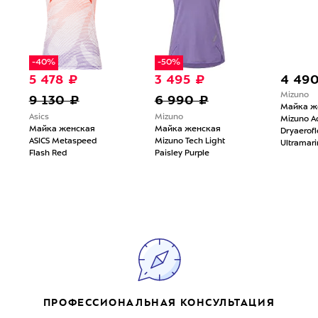
-40%
-50%
5 478 ₽
3 495 ₽
4 49
Mizuno
9 130 ₽
6 990 ₽
Майка ж
Asics
Mizuno
Mizuno Ac
Майка женская
Майка женская
Dryaerof
ASICS Metaspeed
Mizuno Tech Light
Ultramari
Flash Red
Paisley Purple
ПРОФЕССИОНАЛЬНАЯ КОНСУЛЬТАЦИЯ